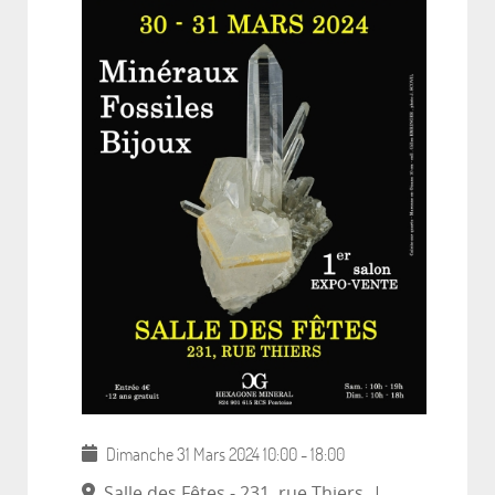
Dimanche 31 Mars 2024
10:00
-
18:00
Salle des Fêtes - 231, rue Thiers
|