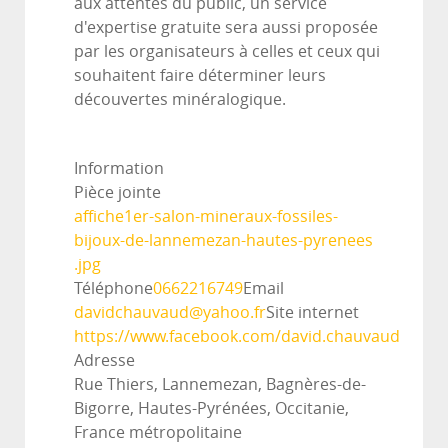
aux attentes du public, un service
d'expertise gratuite sera aussi proposée
par les organisateurs à celles et ceux qui
souhaitent faire déterminer leurs
découvertes minéralogique.
Information
Pièce jointe
affiche1er-salon-mineraux-fossiles-
bijoux-de-lannemezan-hautes-pyrenees
.jpg
Téléphone
0662216749
Email
davidchauvaud@yahoo.fr
Site internet
https://www.facebook.com/david.chauvaud
Adresse
Rue Thiers, Lannemezan, Bagnères-de-
Bigorre, Hautes-Pyrénées, Occitanie,
France métropolitaine