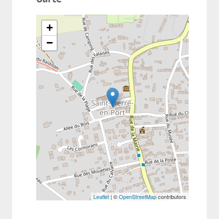
+
−
Leaflet
| ©
OpenStreetMap
contributors