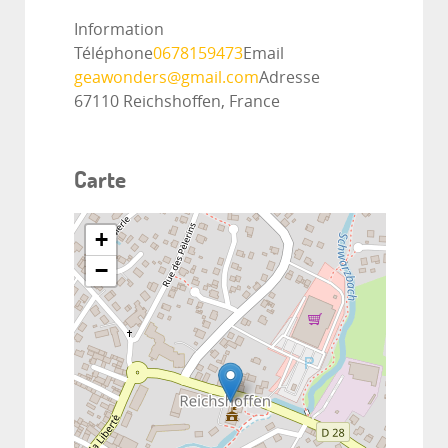
Information
Téléphone
0678159473
Email
geawonders@gmail.com
Adresse
67110 Reichshoffen, France
Carte
+
−