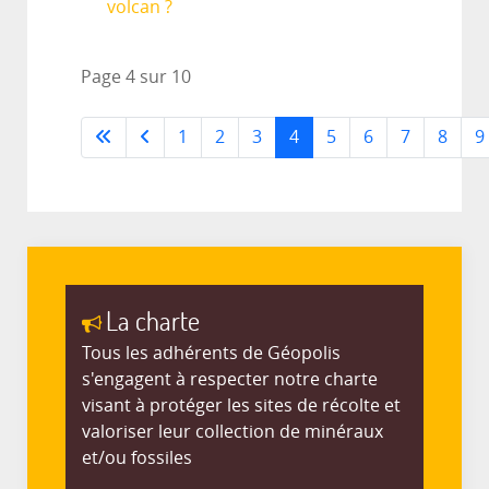
volcan ?
Page 4 sur 10
1
2
3
4
5
6
7
8
9
La charte
Tous les adhérents de Géopolis
s'engagent à respecter notre charte
visant à protéger les sites de récolte et
valoriser leur collection de minéraux
et/ou fossiles