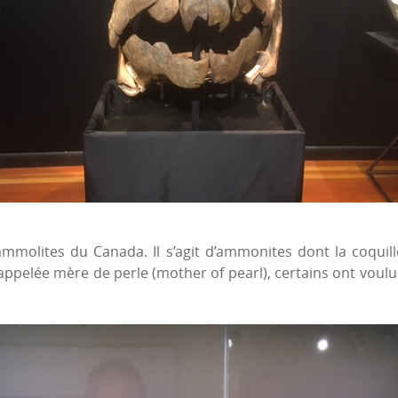
mmolites du Canada. Il s’agit d’ammonites dont la coquille
ppelée mère de perle (mother of pearl), certains ont voul