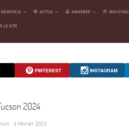
GÉOPOLIS
ACTUS
ADHÉRER
BOUTIQUE
 LE SITE
R
PINTEREST
INSTAGRAM
- Tucson 2024
tion : 3 Février 2023