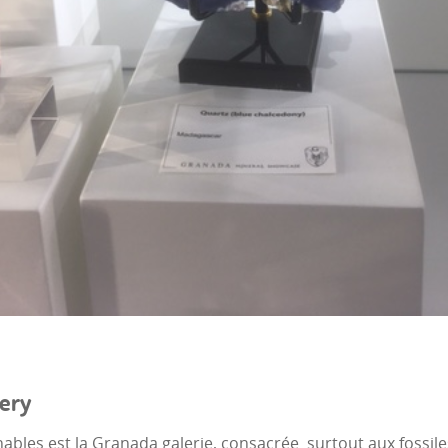
lery
ables est la Granada galerie, consacrée surtout aux fossiles