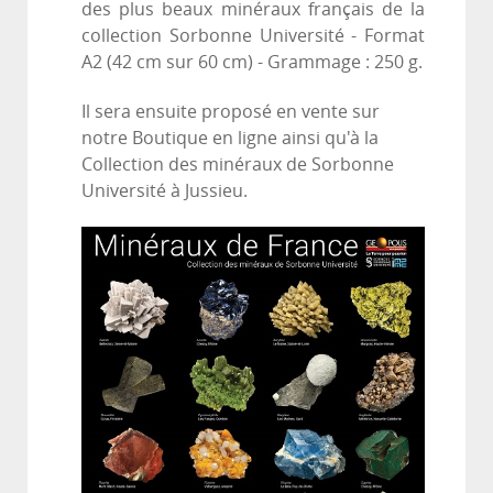
des plus beaux minéraux français de la
collection Sorbonne Université - Format
A2 (42 cm sur 60 cm) - Grammage : 250 g.
Il sera ensuite proposé en vente sur
notre Boutique en ligne ainsi qu'à la
Collection des minéraux de Sorbonne
Université à Jussieu.