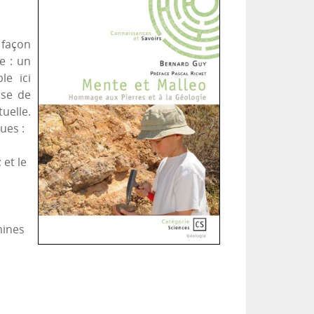
 façon
e : un
le ici
sse de
uelle.
ues :
 et le
mines