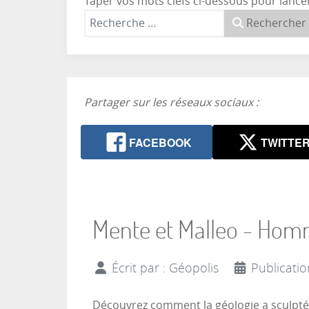
Taper vos mots clefs ci-dessous pour lance
Rechercher
Partager sur les réseaux sociaux :
FACEBOOK
TWITTE
Mente et Malleo - Homm
Écrit par :
Géopolis
Publicati
Découvrez comment la géologie a sculpté