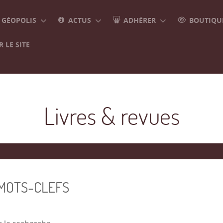
GÉOPOLIS
ACTUS
ADHÉRER
BOUTIQUE
 LE SITE
Livres & revues
 MOTS-CLEFS