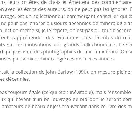
ions, leurs critères de choix et émettent des commentaire
n avec les écrits des auteurs, on ne peut pas les ignorer. P
ouvrage, est un collectionneur-commerçant-conseiller qui ex
on ne peut pas ignorer plusieurs décennies de minéralogie d
 collection même si, je le répète, on est pas du tout d’ac
ent d’appréhender des évolutions plus récentes du march
s sur les motivations des grands collectionneurs. Le seu
dorf qui présente des photographies de microminéraux. On se
 prises par la microminéralogie ces dernières années.
entait la collection de John Barlow (1996), on mesure plein
res décennies.
as toujours égale (ce qui était inévitable), mais l’ensemble 
ux qui rêvent d’un bel ouvrage de bibliophilie seront cert
s amateurs de beaux objets trouveront dans ce livre des mot