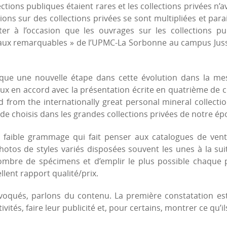
ctions publiques étaient rares et les collections privées n’
ions sur des collections privées se sont multipliées et pa
er à l’occasion que les ouvrages sur les collections pu
aux remarquables » de l’UPMC-La Sorbonne au campus Jussi
ue une nouvelle étape dans cette évolution dans la mes
 en accord avec la présentation écrite en quatrième de co
 from the internationally great personal mineral collecti
e choisis dans les grandes collections privées de notre ép
e faible grammage qui fait penser aux catalogues de ven
hotos de styles variés disposées souvent les unes à la suit
ombre de spécimens et d’emplir le plus possible chaque p
ellent rapport qualité/prix.
évoqués, parlons du contenu. La première constatation est 
vités, faire leur publicité et, pour certains, montrer ce qu’i