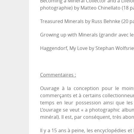
Becoming a Mineral Collector and a Lifelo
photographie) by Matteo Chinellato (18 p
Treasured Minerals by Russ Behnke (20 pa
Growing up with Minerals (grandir avec les
Haggendorf, My Love by Stephan Wolfsrie
Commentaires :
Ouvrage à la conception pour le moins
commerçants et à certains collectionneur
temps en leur possession ainsi que les 
L’ouvrage se veut « a photographic albu
minéral). Il est, par conséquent, très abo
Il y a 15 ans à peine, les encyclopédies e