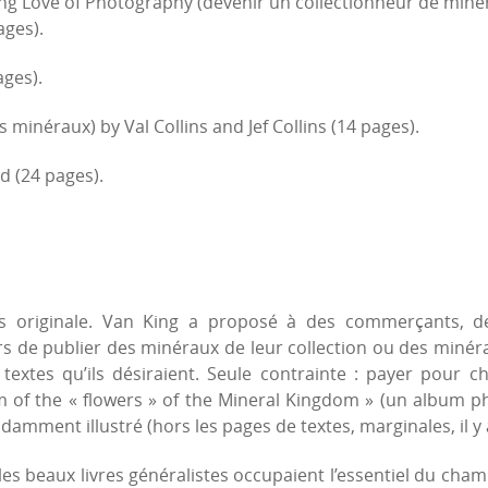
ng Love of Photography (devenir un collectionneur de minér
ages).
ges).
 minéraux) by Val Collins and Jef Collins (14 pages).
d (24 pages).
 originale. Van King a proposé à des commerçants, de
s de publier des minéraux de leur collection ou des minéra
textes qu’ils désiraient. Seule contrainte : payer pour ch
m of the « flowers » of the Mineral Kingdom » (un album 
ndamment illustré (hors les pages de textes, marginales, il y
t les beaux livres généralistes occupaient l’essentiel du cham