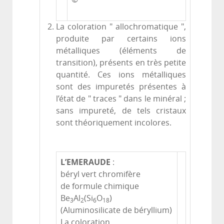
La coloration " allochromatique ",
produite par certains ions
métalliques (éléments de
transition), présents en très petite
quantité. Ces ions métalliques
sont des impuretés présentes à
l’état de " traces " dans le minéral ;
sans impureté, de tels cristaux
sont théoriquement incolores.
L’EMERAUDE
:
béryl vert chromifère
de formule chimique
Be
Al
(Si
O
)
3
2
6
18
(Aluminosilicate de béryllium)
La coloration