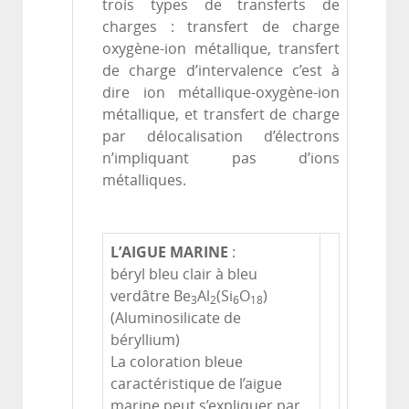
trois types de transferts de
charges : transfert de charge
oxygène-ion métallique, transfert
de charge d’intervalence c’est à
dire ion métallique-oxygène-ion
métallique, et transfert de charge
par délocalisation d’électrons
n’impliquant pas d’ions
métalliques.
L’AIGUE MARINE
:
béryl bleu clair à bleu
verdâtre Be
Al
(Si
O
)
3
2
6
18
(Aluminosilicate de
béryllium)
La coloration bleue
caractéristique de l’aigue
marine peut s’expliquer par