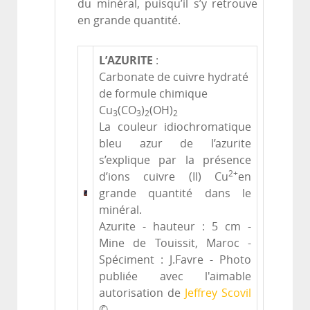
du minéral, puisqu’il s’y retrouve
en grande quantité.
L’AZURITE
:
Carbonate de cuivre hydraté
de formule chimique
Cu
(CO
)
(OH)
3
3
2
2
La couleur idiochromatique
bleu azur de l’azurite
s’explique par la présence
2+
d’ions cuivre (II) Cu
en
grande quantité dans le
minéral.
Azurite - hauteur : 5 cm -
Mine de Touissit, Maroc -
Spéciment : J.Favre - Photo
publiée avec l'aimable
autorisation de
Jeffrey Scovil
©