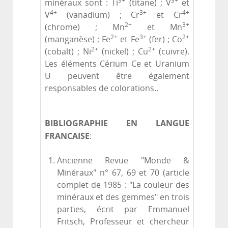
3+
3+
minéraux sont : Ti
(titane) ; V
et
4+
3+
4+
V
(vanadium) ; Cr
et Cr
2+
3+
(chrome) ; Mn
et Mn
2+
3+
2+
(manganèse) ; Fe
et Fe
(fer) ; Co
2+
2+
(cobalt) ; Ni
(nickel) ; Cu
(cuivre).
Les éléments Cérium Ce et Uranium
U peuvent être également
responsables de colorations..
BIBLIOGRAPHIE EN LANGUE
FRANCAISE
:
Ancienne Revue "Monde &
Minéraux" n° 67, 69 et 70 (article
complet de 1985 : "La couleur des
minéraux et des gemmes" en trois
parties, écrit par Emmanuel
Fritsch, Professeur et chercheur