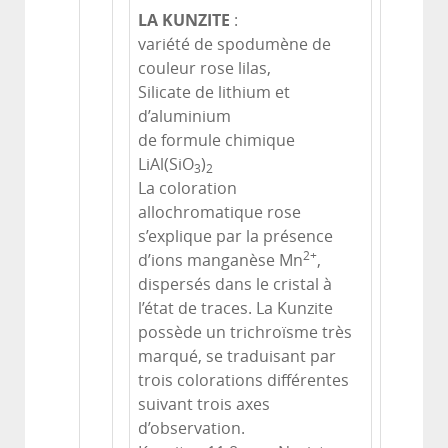
LA KUNZITE
:
variété de spodumène de
couleur rose lilas,
Silicate de lithium et
d’aluminium
de formule chimique
LiAl(SiO
)
3
2
La coloration
allochromatique rose
s’explique par la présence
2+
d’ions manganèse Mn
,
dispersés dans le cristal à
l’état de traces. La Kunzite
possède un trichroïsme très
marqué, se traduisant par
trois colorations différentes
suivant trois axes
d’observation.