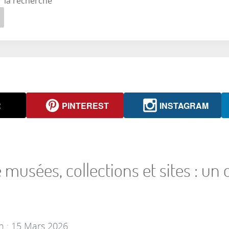
r la recherche
R
PINTEREST
INSTAGRAM
 musées, collections et sites : un d
n : 15 Mars 2026