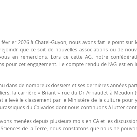
février 2026 à Chatel-Guyon, nous avons fait le point sur 
ejoindr que ce soit de nouvelles associations ou de nouv
vous en remercions. Lors ce cette AG, notre confédérati
ns pour cet engagement. Le compte rendu de l’AG est en l
nu dans de nombreux dossiers et ses dernières années parti
ers, la carrière « Briant » rue du Dr Arnaudet à Meudon (v
tat a levé le classement par le Ministère de la culture pour y
Jurassiques du Calvados dont nous continuons à lutter contre
 avons menées depuis plusieurs mois en CA et les discussi
Sciences de la Terre, nous constatons que nous ne pouvons