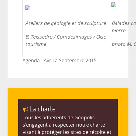
Ateliers de géologie et de sculpture
Balades co
pierre
B. Teissedre / Comdesimages / Oise
tourisme
photo M. O.
Agenda - Avril à Septembre 2015
La charte
Tous les adhérents de Géopolis
s'engagent à respecter notre charte
visant à protéger les sites de récolte et