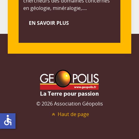
chercheurs des domaines concernés
en géologie, minéralogie,....
EN SAVOIR PLUS
© 2026 Association Géopolis
Haut de page
accessible