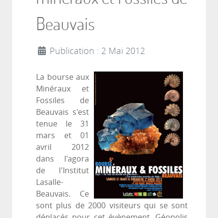
Beauvais
Publication : 2 Mai 2012
La bourse aux
Minéraux et
Fossiles de
Beauvais s'est
tenue le 31
mars et 01
avril 2012
dans l'agora
de l'Institut
Lasalle-
Beauvais. Ce
sont plus de 2000 visiteurs qui se sont
déplacés pour cet évènement. Géopolis