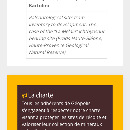
Bartolini
Paleontological site: from
inventory to development. The
case of the “La Mélaie” ichthyosaur
bearing site (Prads Haute-Bléone,
Haute-Provence Geological
Natural Reserve)
La charte
Tous les adhérents de Géopolis
s'engagent à respecter notre charte
visant à protéger les sites de récolte et
valoriser leur collection de minéraux