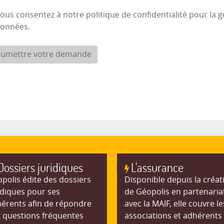
ous consentez à notre politique de confidentialité pour la g
onnées.
umettre votre demande
Dossiers juridiques
L'assurance
polis édite des dossiers
Disponible depuis la créat
idiques pour ses
de Géopolis en partenaria
érents afin de répondre
avec la MAIF, elle couvre le
 questions fréquentes
associations et adhérents