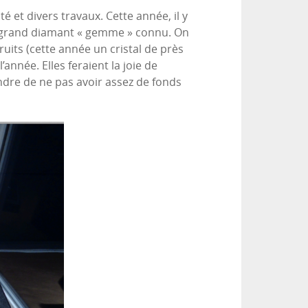
é et divers travaux. Cette année, il y
us grand diamant « gemme » connu. On
uits (cette année un cristal de près
année. Elles feraient la joie de
dre de ne pas avoir assez de fonds