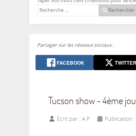
Taper vos mots clefs ci-dessous pour lance
Rechercher
Partager sur les réseaux sociaux :
FACEBOOK
TWITTE
Tucson show - 4ème jo
Écrit par :
A.P.
Publication :