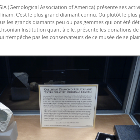
IA (Gemological Association of America) présente ses activit
ullinam. C’est le plus grand diamant connu. Ou plutôt le pl
tous les grands diamants peu ou pas gemmes qui ont été détr
sonian Institution quant à elle, présente les donations de l’
i n’empêche pas les conservateurs de ce musée de se plain