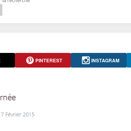
r la recherche
R
PINTEREST
INSTAGRAM
urnée
 7 Février 2015