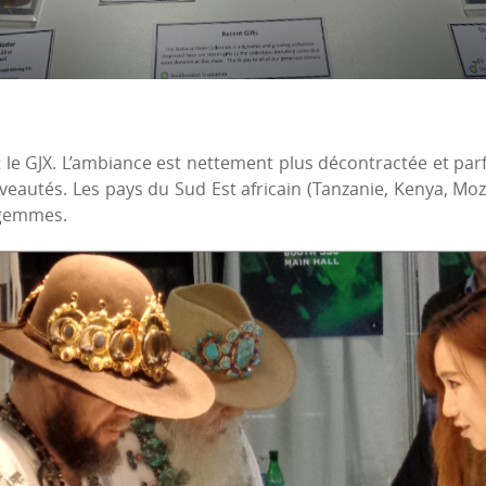
 GJX. L’ambiance est nettement plus décontractée et parfois
veautés. Les pays du Sud Est africain (Tanzanie, Kenya, Mo
 gemmes.