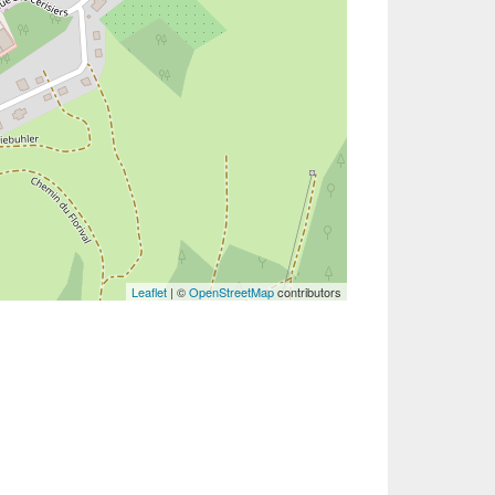
Leaflet
| ©
OpenStreetMap
contributors