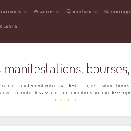
GÉOPOLIS
ACTUS
ADHÉRER
BOUTIQUE
 LE SITE
 manifestations, bourses, e
férencer rapidement votre manifestation, exposition, bourse 
t ouvert à toutes les associations membres ou non de Géop
cliquer ici