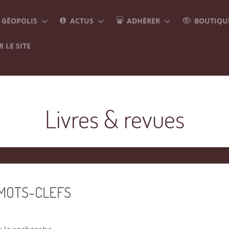
GÉOPOLIS
ACTUS
ADHÉRER
BOUTIQUE
 LE SITE
Livres & revues
 MOTS-CLEFS