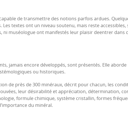
, capable de transmettre des notions parfois ardues. Quelque
s. Les textes ont un niveau soutenu, mais reste accessible
es, ni muséologue ont manifestés leur plaisir deentrer dans d
nts, jamais encore développés, sont présentés. Elle abord
istémologiques ou historiques.
tion de près de 300 minéraux, décrit pour chacun, les condi
ouvées, leur désirabilité et appréciation, détermination, con
logie, formule chimique, système cristallin, formes fréquen
 l’importance du minéral.