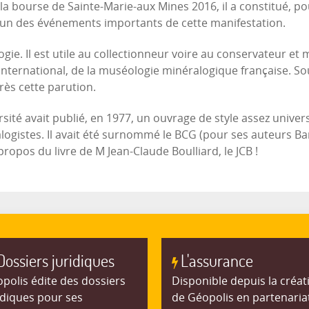
a bourse de Sainte-Marie-aux Mines 2016, il a constitué, pou
un des événements importants de cette manifestation.
ogie. Il est utile au collectionneur voire au conservateur et
er international, de la muséologie minéralogique française. S
près cette parution.
ité avait publié, en 1977, un ouvrage de style assez univers
alogistes. Il avait été surnommé le BCG (pour ses auteurs Ba
opos du livre de M Jean-Claude Boulliard, le JCB !
Dossiers juridiques
L'assurance
polis édite des dossiers
Disponible depuis la créat
idiques pour ses
de Géopolis en partenaria