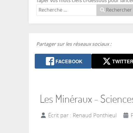
Taper vos mots clefs ci-dessous pour lance
Rechercher
Partager sur les réseaux sociaux :
FACEBOOK
TWITTE
Les Minéraux - Sciences
Écrit par :
Renaud Ponthieul