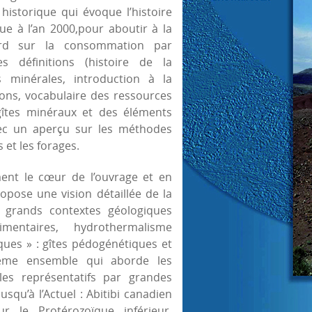
historique qui évoque l’histoire
ue à l’an 2000,pour aboutir à la
gard sur la consommation par
 définitions (histoire de la
s minérales, introduction à la
ions, vocabulaire des ressources
gîtes minéraux et des éléments
vec un aperçu sur les méthodes
et les forages.
ent le cœur de l’ouvrage et en
opose une vision détaillée de la
 grands contextes géologiques
imentaires, hydrothermalisme
iques » : gîtes pédogénétiques et
 3ème ensemble qui aborde les
es représentatifs par grandes
usqu’à l’Actuel : Abitibi canadien
ur le Protérozoïque inférieur,