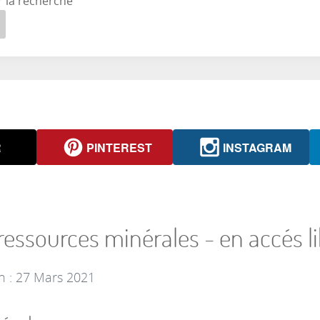
r la recherche
R
PINTEREST
INSTAGRAM
ressources minérales - en accés li
n : 27 Mars 2021