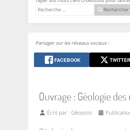
Taper vos mots clefs ci-dessous pour lance
Rechercher
Partager sur les réseaux sociaux :
FACEBOOK
TWITTE
Ouvrage : Géologie des 
Écrit par :
Géopolis
Publicatio