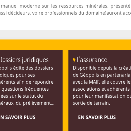
 ce manuel moderne sur les ressources minérales, présent
ussi décideurs, voire professionnels du domaine)auront accès
Dossiers juridiques
L'assurance
polis édite des dossiers
Disponible depuis la créat
idiques pour ses
de Géopolis en partenaria
érents afin de répondre
avec la MAIF, elle couvre le
 questions fréquentes
associations et adhérents
ées sur le statut du
pour leur manifestation o
éraux, du prélèvement,...
sortie de terrain.
EN SAVOIR PLUS
EN SAVOIR PLUS