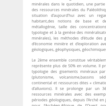
minérales dans le quotidien, une partie 
des ressources minérales du Paléolithiq
situation d’aujourd’hui avec un re
habitant,des notions de base et des
métallogénie, taille des concentration
typologie et à la genèse des minéralisat
minérales), les méthodes d’étude des 
d’économie minière et d’exploration a
géologiques, géophysiques, géochimiques 
Le 2ème ensemble constitue véritablem
représente plus de 50% en volume. Il pr
typologie des gisements minéraux par
(plutonisme, volcanisme,bassins séd
continental et ressources dites « climat
d’alluvions). Il se prolonge par un
ressources minérales avec des exempl
périodes géologiques, depuis l’Arché en j
pour l’Archéen,Afrique de l’Ouest po