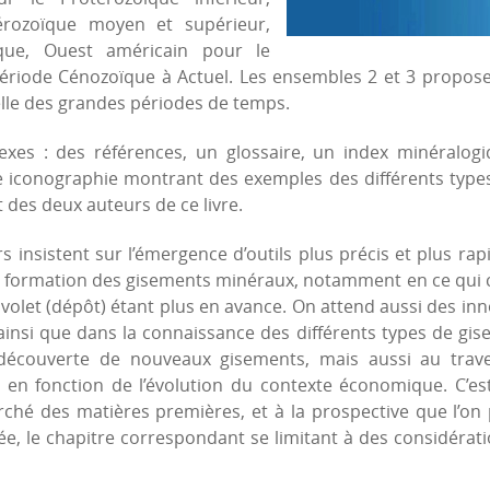
térozoïque moyen et supérieur,
que, Ouest américain pour le
période Cénozoïque à Actuel. Les ensembles 2 et 3 propo
celle des grandes périodes de temps.
exes : des références, un glossaire, un index minéralogi
che iconographie montrant des exemples des différents typ
des deux auteurs de ce livre.
rs insistent sur l’émergence d’outils plus précis et plus ra
formation des gisements minéraux, notamment en ce qui c
 volet (dépôt) étant plus en avance. On attend aussi des in
insi que dans la connaissance des différents types de gise
 découverte de nouveaux gisements, mais aussi au tra
és en fonction de l’évolution du contexte économique. C’e
arché des matières premières, et à la prospective que l’on
ée, le chapitre correspondant se limitant à des considérat