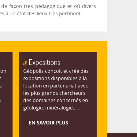
é de façon très pédagogique et où divers
 à un état des lieux très pertinent.
Expositions
ion
Géopolis conçoit et créé des
t
expositions disponibles à la
s
location en partenariat avec
les plus grands chercheurs
u
des domaines concernés en
géologie, minéralogie,....
EN SAVOIR PLUS