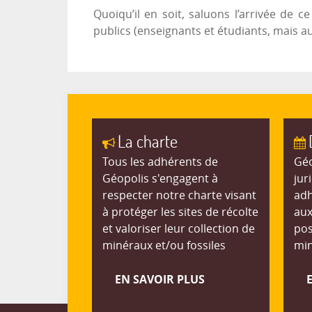
Quoiqu’il en soit, saluons l’arrivée de
publics (enseignants et étudiants, mais a
La charte
Tous les adhérents de
Géo
Géopolis s'engagent à
jur
respecter notre charte visant
adh
à protéger les sites de récolte
aux
et valoriser leur collection de
pos
minéraux et/ou fossiles
min
EN SAVOIR PLUS