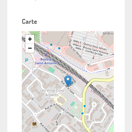
Carte
+
−