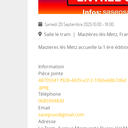
Samedi 20 Septembre 2025
10:00
-
18:00
Salle le tram
|
Maizières-lès-Metz, Fra
Maizieres lés Metz accueille la 1 ère édi
Information
Pièce jointe
48705541-f928-4439-a312-106be68b7d6d
.jpeg
Téléphone
0685994830
Email
sasepsas@gmail.com
Adresse