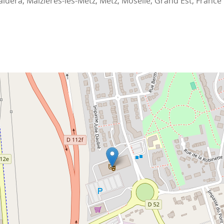
idera, Maizières-lès-Metz, Metz, Moselle, Grand Est, France