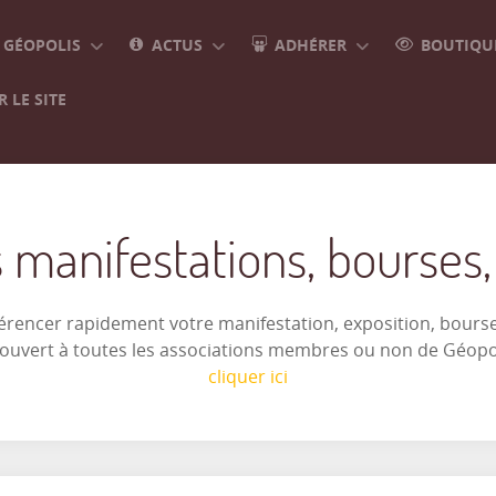
GÉOPOLIS
ACTUS
ADHÉRER
BOUTIQUE
 LE SITE
 manifestations, bourses, e
férencer rapidement votre manifestation, exposition, bourse 
t ouvert à toutes les associations membres ou non de Géop
cliquer ici