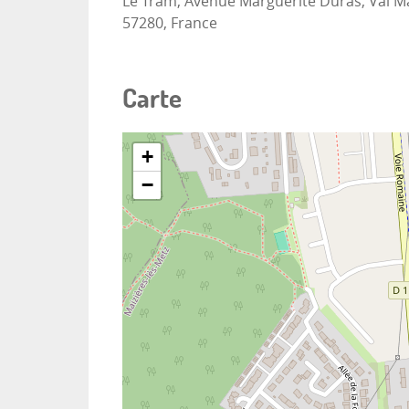
Le Tram, Avenue Marguerite Duras, Val Ma
57280, France
Carte
+
−