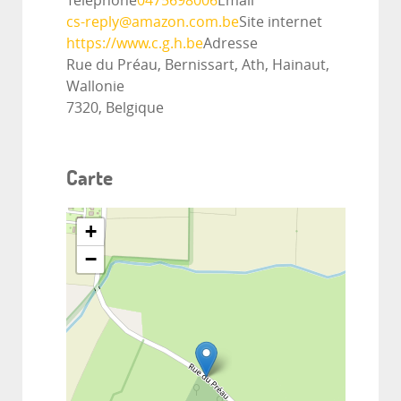
Téléphone
0475698006
Email
cs-reply@amazon.com.be
Site internet
https://www.c.g.h.be
Adresse
Rue du Préau, Bernissart, Ath, Hainaut,
Wallonie
7320, Belgique
Carte
+
−