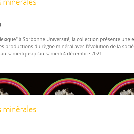
s minérales
0
Mexique" à Sorbonne Université, la collection présente une
es productions du règne minéral avec l’évolution de la socié
i au samedi jusqu'au samedi 4 décembre 2021.
s minérales