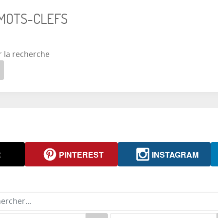
 MOTS-CLEFS
r la recherche
R
PINTEREST
INSTAGRAM
rcher...