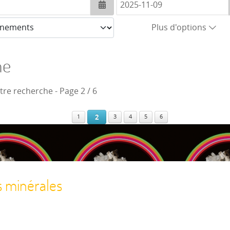
Ouvrir le calendrier
Plus d'options
he
otre recherche
- Page 2 / 6
2
1
3
4
5
6
s minérales