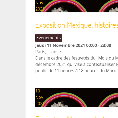
Nov
2021
Exposition Mexique, histoire
Evènements
Jeudi 11 Novembre 2021
00:00
-
23:00
Paris, France
Dans le cadre des festivités du "Mois du 
décembre 2021 qui vise à contextualiser l
public de 11 heures à 18 heures du Mard
10
Nov
2021