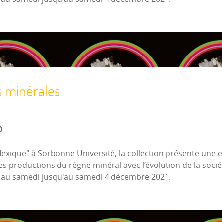
s minérales
0
Mexique" à Sorbonne Université, la collection présente une
es productions du règne minéral avec l’évolution de la socié
i au samedi jusqu'au samedi 4 décembre 2021.