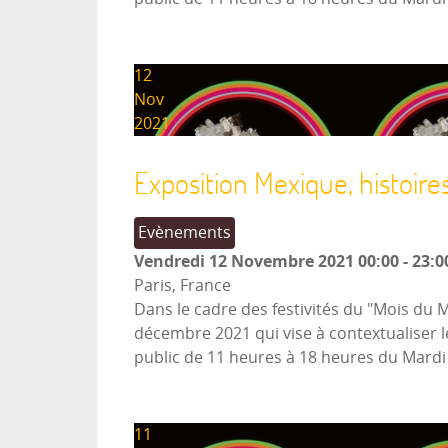
12
Nov
2021
Exposition Mexique, histoire
Evènements
Vendredi 12 Novembre 2021
00:00
-
23:0
Paris, France
Dans le cadre des festivités du "Mois du 
décembre 2021 qui vise à contextualiser l
public de 11 heures à 18 heures du Mard
11