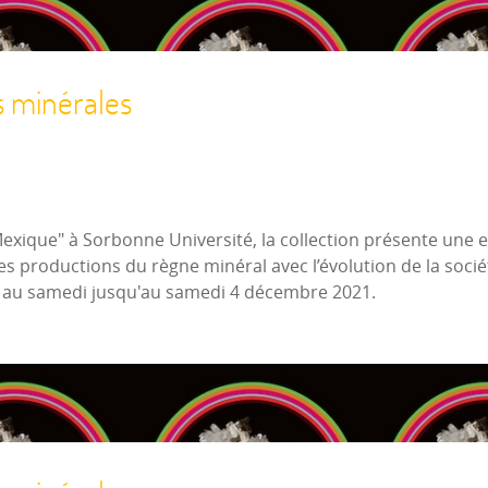
s minérales
Mexique" à Sorbonne Université, la collection présente une
es productions du règne minéral avec l’évolution de la socié
i au samedi jusqu'au samedi 4 décembre 2021.