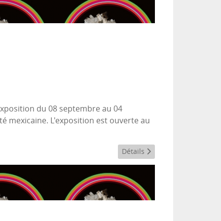
 exposition du 08 septembre au 04
té mexicaine. L'exposition est ouverte au
Détails