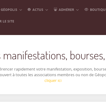
GÉOPOLIS
ACTUS
ADHÉRER
BOUTIQUE
 LE SITE
 manifestations, bourses, e
férencer rapidement votre manifestation, exposition, bourse 
t ouvert à toutes les associations membres ou non de Géop
cliquer ici