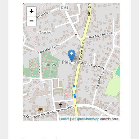
+
−
Leaflet
| ©
OpenStreetMap
contributors