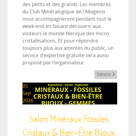
des petits et des grands. Les membres
du Club Minéralogique de l'Albigeois
nous accompagneront pendant tout le
week-end en faisant découvrir aux
visiteurs le monde féerique des micro-
cristallisations. Et pour répondre
toujours plus aux attentes du public, un
service d'expertise gratuite sera aussi
proposé par l'organisateur.
Détails
05
Sep
2026
Salon Minéraux Fossiles
Cristaux & Bien-Être Bijoux