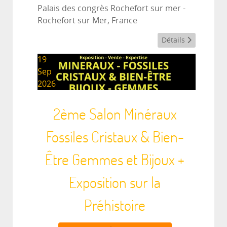
Palais des congrès Rochefort sur mer
-
Rochefort sur Mer, France
Détails
19
Sep
2026
2ème Salon Minéraux
Fossiles Cristaux & Bien-
Être Gemmes et Bijoux +
Exposition sur la
Préhistoire