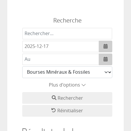
Recherche
Rechercher...
Ouvrir le c
Ouvrir le c
Plus d'options
Rechercher
Réinitialiser