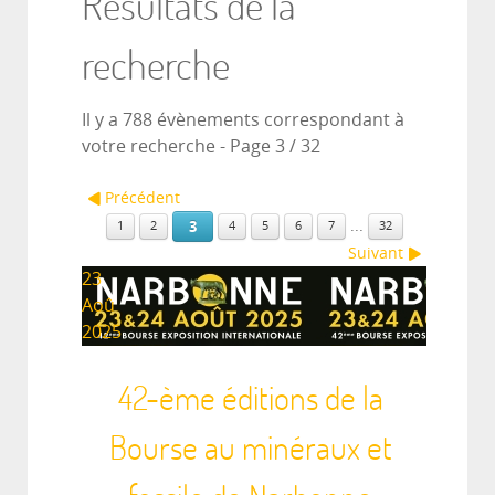
Résultats de la
recherche
Il y a 788 évènements correspondant à
votre recherche
- Page 3 / 32
Précédent
...
3
1
2
4
5
6
7
32
Suivant
23
Aoû
2025
42-ème éditions de la
Bourse au minéraux et