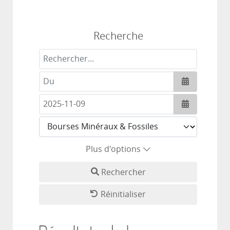
Recherche
Rechercher...
Ouvrir le c
Ouvrir le c
Plus d'options
Rechercher
Réinitialiser